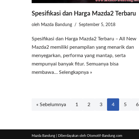
Spesifikasi dan Harga Mazda2 Terbaru
oleh
Mazda Bandung
September 5, 2018
Spesifikasi dan Harga Mazda2 Terbaru – All New
Mazda2 memiliki penampilan yang menarik dan
menyegarkan, performa yang mantap, serta
mempunyai banyak fitur. Semuanya bisa
membawa…
Selengkapnya »
« Sebelumnya
1
2
3
4
5
6
Mazda Bandung
| Diberdayakan oleh
Otomotif-Bandung.com