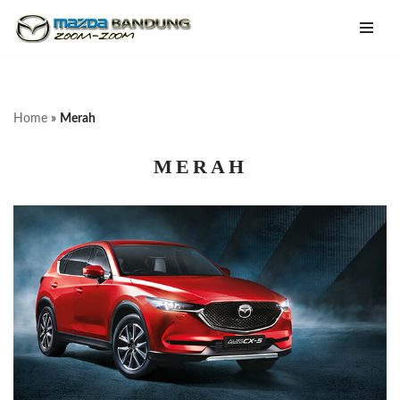
Lompat
ke
konten
Home
»
Merah
MERAH