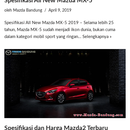
Spesifikasi All New Mazda MX-5
oleh
Mazda Bandung
April 9, 2019
Spesifikasi All New Mazda MX-5 2019 – Selama lebih 25
tahun, Mazda MX-5 sudah menjadi ikon dunia, bukan cuma
dalam kategori mobil sport yang ringan…
Selengkapnya »
Spesifikasi dan Harga Mazda2 Terbaru