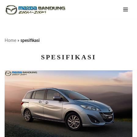
Lompat
ke
konten
Home
»
spesifikasi
SPESIFIKASI