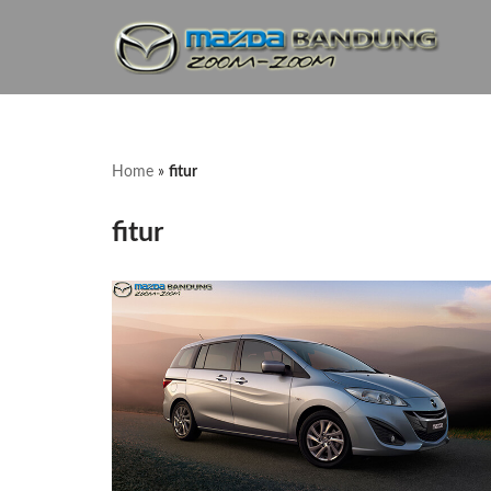
Lompat
ke
konten
Home
»
fitur
fitur