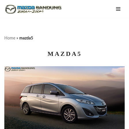
Lompat
ke
konten
Home
»
mazda5
MAZDA5