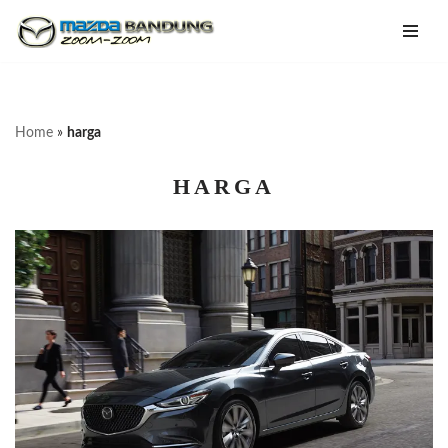
Lompat
ke
konten
Home
»
harga
HARGA