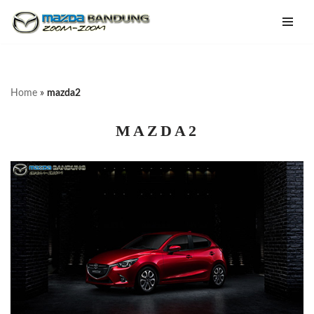
Lompat
ke
konten
Home
»
mazda2
MAZDA2