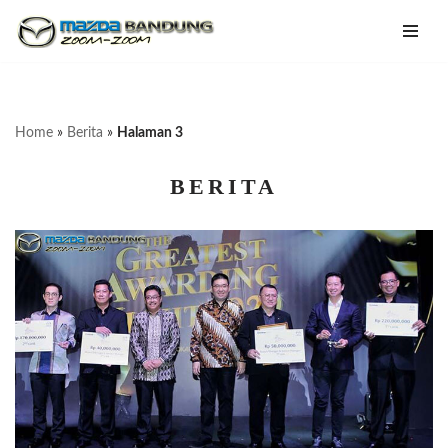
Lompat
ke
konten
Home
»
Berita
»
Halaman 3
BERITA