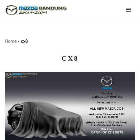
Lompat
ke
konten
Home
»
cx8
CX8