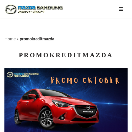
Lompat
ke
konten
Home
»
promokreditmazda
PROMOKREDITMAZDA