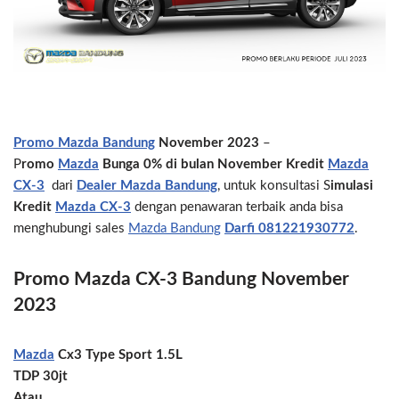
Promo Mazda Bandung
November 2023
–
P
romo
Mazda
Bunga 0% di bulan November Kredit
Mazda
CX-3
dari
Dealer Mazda Bandung
, untuk konsultasi S
imulasi
Kredit
Mazda CX-3
dengan penawaran terbaik anda bisa
menghubungi sales
Mazda Bandung
Darfi
081221930772
.
Promo Mazda CX-3 Bandung November
2023
Mazda
Cx3 Type Sport 1.5L
TDP 30jt
Atau