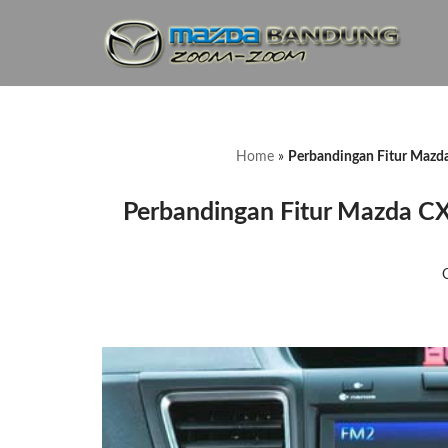
Lompat
ke
konten
Home
»
Perbandingan Fitur Mazda
Perbandingan Fitur Mazda C