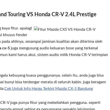
nd Touring VS Honda CR-V 2.4L Prestige
 kaya fitur. apalagi
si khusus fender
n pada ahlinya, sesampai jaminan kualitas akan diterima oleh
 cx-5
juga mengusung audio keluaran bose yang terkenal
mun kami harus akui, sistem audio milik Honda CR-V terimpian
ala kebuyang kuasa penggunanya. selain itu, anda juga bisa
pai bunyi bisa terdengar merata di seluruh kabin. juga beragam
da.
Cek Untuk Info Harga Terkini Mazda CX-5 Bandung
a CR-V juga punya fitur yang mebeliahkan pengguna. seperti
n beroda empat sehing ga penumpang semakin leluimpian