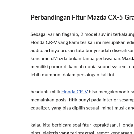
Perbandingan Fitur Mazda CX-5 Gra
Sebagai varian flagship, 2 model suv ini terkalaung
Honda CR-V yang kami tes kali ini merupakan edi
audio. artinya urusan tata bunyi sudah diserahka
konsumen.Mazda bukan tanpa perlawanan.
Mazda
memiliki pamor di kancah dunia sound system. na
lebih mumpuni dalam persaingan kali ini.
headunit milik
Honda CR-V
bisa mengakomodir seg
memainkan posisi titik bunyi pada interior sesam
equalizer, yang bisa dipilih sesuai minat musik an
kalau kita berbicara soal fitur kepraktisan, Hond
pintu elektris yang terintegrasi remot kendaraa