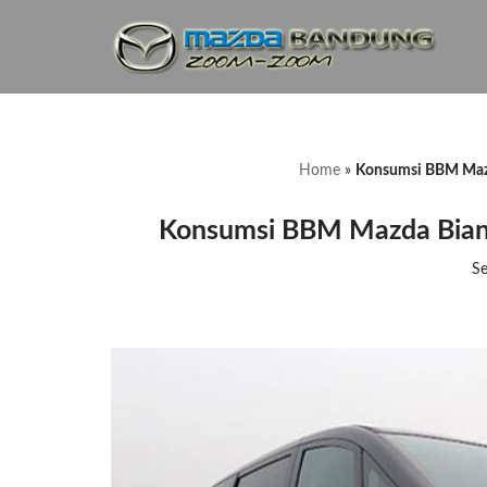
Lompat
ke
konten
Home
»
Konsumsi BBM Mazd
Konsumsi BBM Mazda Biant
Se