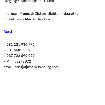
Harga yg susah didapat di Jakarta.
Informasi Promo & Diskon, silahkan hubungi kami !
Kontak Sales Mazda Bandung :
Darvi
– 081 221 930 772
– 081 5605 33 93
– 087 722 590 080
– Pin : 5E2F8B72
email : darvi[at]mazda-bandung.com