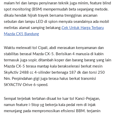
malam hri dan lampu penyinaran teknik juga minim, feature blind
spot monitoring (BSM) mempermudah beta sepanjang metode.
dikala hendak hijrah trayek bersama trengginas ancaman
sebutan dan lampu LED di spion menyala seandainya ada mobil
melintas alamat samping belakang.
Cek Untuk Harga Terbaru
Mazda CX5 Bandung
Waktu melewati tol Cipali, abdi merasakan kenyamanan dan
stabilitas berasal Mazda CX-5. Berisikan 4 manusia di kabin
termasuk juga sopir, ditambah koper dan barang barang yang lain
Mazda CX-5 terasa mantap kala berakselerasi berkat mesin
SkyActiv 2488 cc 4-silinder bertenaga 187 dk dan torsi 250
Nm. Perpindahan gigi juga terasa halus berkat transmisi
SKYACTIV-Drive 6-speed.
Sempat terjebak tertahan disaat ke luar tol Kanci-Pejagan,
namun feature i-Stop yg bekerja kala pedal rem di injak
menunjang pada mempromosikan efisiensi BBM. terjamin