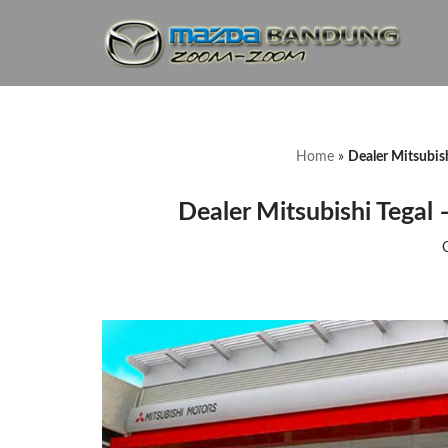
Lompat
ke
konten
Home
»
Dealer Mitsubis
Dealer Mitsubishi Tega