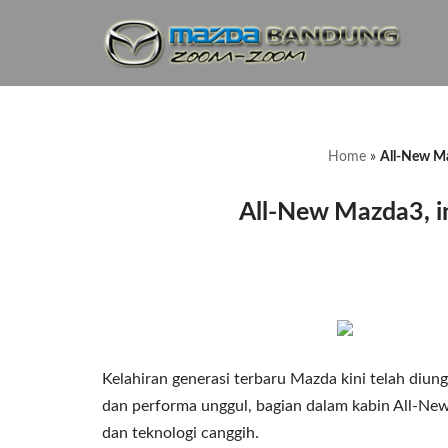
Lompat
ke
konten
Home
»
All-New Ma
All-New Mazda3, in
Kelahiran generasi terbaru Mazda kini telah diun
dan performa unggul, bagian dalam kabin All-New
dan teknologi canggih.