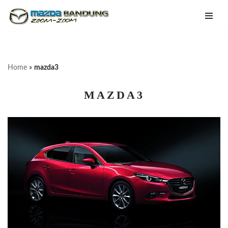
Lompat
ke
konten
Home
»
mazda3
MAZDA3