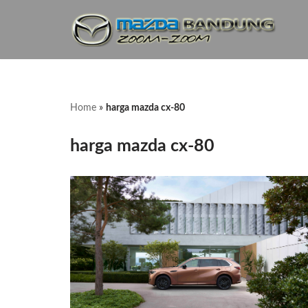
Lompat
ke
konten
Home
»
harga mazda cx-80
harga mazda cx-80