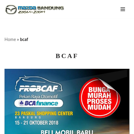
Lompat
ke
konten
Home
»
bcaf
BCAF