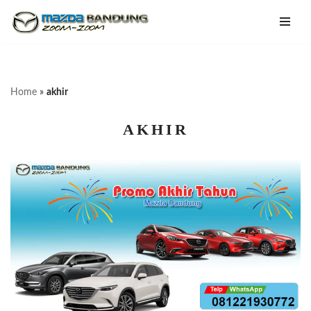
Lompat
ke
konten
Home
»
akhir
AKHIR