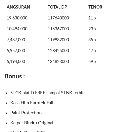
ANGSURAN
TOTAL DP
TENOR
19,630,000
117640000
11 x
10,494,000
115367000
23 x
7,487,000
119982000
35 x
5,957,000
128425000
47 x
5,194,000
134823000
59 x
Bonus :
STCK plat D FREE sampai STNK terbit
Kaca Film Eurotek Full
Paint Protection
Karpet Bludru Original