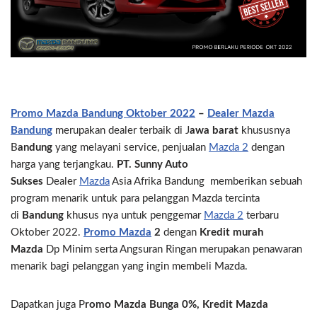
Promo Mazda Bandung Oktober 2022
–
Dealer Mazda
Bandung
merupakan dealer terbaik di J
awa barat
khususnya
B
andung
yang melayani service, penjualan
Mazda 2
dengan
harga yang terjangkau.
PT. Sunny Auto
Sukses
Dealer
Mazda
Asia Afrika Bandung memberikan sebuah
program menarik untuk para pelanggan Mazda tercinta
di
Bandung
khusus nya untuk penggemar
Mazda 2
terbaru
Oktober 2022.
Promo Mazda
2
dengan
Kredit murah
Mazda
Dp Minim serta Angsuran Ringan merupakan penawaran
menarik bagi pelanggan yang ingin membeli Mazda.
Dapatkan juga P
romo Mazda Bunga 0%, Kredit Mazda