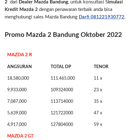
2
dari
Dealer Mazda Bandung
, untuk konsultasi S
imulasi
Kredit Mazda 2
dengan penawaran terbaik anda bisa
menghubungi sales Mazda Bandung
Darfi
081221930772
.
Promo Mazda 2 Bandung Oktober 2022
MAZDA 2 R
ANGSURAN
TOTAL DP
TENOR
18,580,000
111.465.000
11 x
9,933,000
109324000
23 x
7,087,000
113714000
35 x
5,639,000
121722000
47 x
4,917,000
127804000
59 x
MAZDA 2 GT