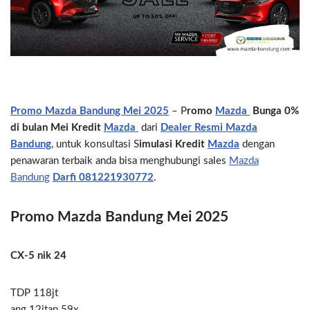
Promo Mazda Bandung Mei 2025
– P
romo
Mazda
Bunga 0%
di bulan Mei Kredit
Mazda
dari
Dealer Resmi Mazda
Bandung
, untuk konsultasi S
imulasi Kredit
Mazda
dengan
penawaran terbaik anda bisa menghubungi sales
Mazda
Bandung
Darfi
081221930772
.
Promo Mazda Bandung Mei 2025
CX-5 nik 24
TDP 118jt
ang 12jtan 59x