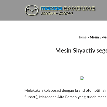
Lompat
ke
konten
Home
»
Mesin Skyac
Mesin Skyactiv seg
Melakukan kolaborasi dengan brand otomotif lainn
Subaru), Mazdadan Alfa Romeo yang sudah menand