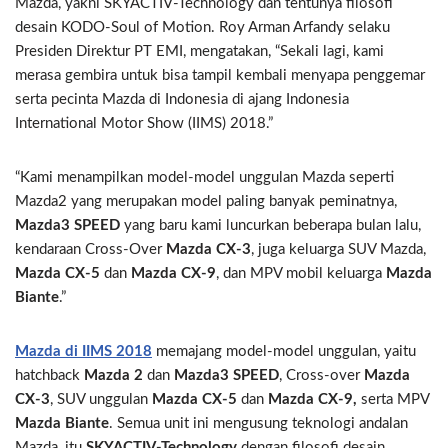
Mazda, yakni SKYACTIV-Technology dan tentunya filosofi
desain KODO-Soul of Motion. Roy Arman Arfandy selaku
Presiden Direktur PT EMI, mengatakan, “Sekali lagi, kami
merasa gembira untuk bisa tampil kembali menyapa penggemar
serta pecinta Mazda di Indonesia di ajang Indonesia
International Motor Show (IIMS) 2018.”
“Kami menampilkan model-model unggulan Mazda seperti
Mazda2 yang merupakan model paling banyak peminatnya,
Mazda3 SPEED
yang baru kami luncurkan beberapa bulan lalu,
kendaraan Cross-Over
Mazda CX-3
, juga keluarga SUV Mazda,
Mazda CX-5
dan
Mazda CX-9
, dan MPV mobil keluarga
Mazda
Biante
.”
Mazda di IIMS 2018
memajang model-model unggulan, yaitu
hatchback
Mazda 2
dan
Mazda3 SPEED
, Cross-over
Mazda
CX-3
, SUV unggulan
Mazda CX-5
dan
Mazda CX-9,
serta MPV
Mazda Biante
. Semua unit ini mengusung teknologi andalan
Mazda, itu
SKYACTIV-Technology
dengan filosofi desain