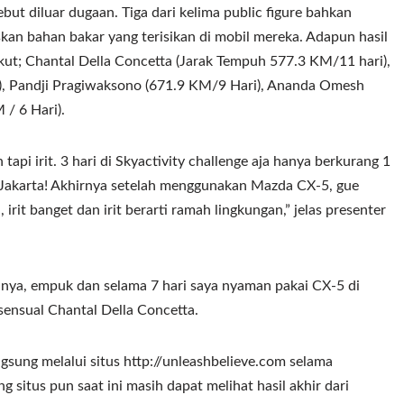
sebut diluar dugaan. Tiga dari kelima public figure bahkan
 bahan bakar yang terisikan di mobil mereka. Adapun hasil
rikut; Chantal Della Concetta (Jarak Tempuh 577.3 KM/11 hari),
), Pandji Pragiwaksono (671.9 KM/9 Hari), Ananda Omesh
/ 6 Hari).
api irit. 3 hari di Skyactivity challenge aja hanya berkurang 1
-Jakarta! Akhirnya setelah menggunakan Mazda CX-5, gue
, irit banget dan irit berarti ramah lingkungan,” jelas presenter
anya, empuk dan selama 7 hari saya nyaman pakai CX-5 di
 sensual Chantal Della Concetta.
angsung melalui situs http://unleashbelieve.com selama
situs pun saat ini masih dapat melihat hasil akhir dari