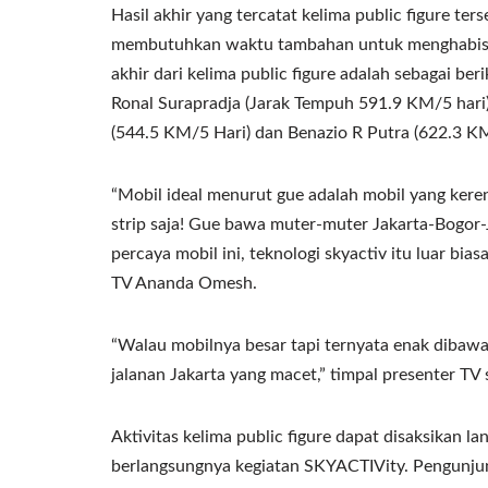
Hasil akhir yang tercatat kelima public figure ter
membutuhkan waktu tambahan untuk menghabiskan
akhir dari kelima public figure adalah sebagai be
Ronal Surapradja (Jarak Tempuh 591.9 KM/5 hari
(544.5 KM/5 Hari) dan Benazio R Putra (622.3 KM 
“Mobil ideal menurut gue adalah mobil yang keren t
strip saja! Gue bawa muter-muter Jakarta-Bogor
percaya mobil ini, teknologi skyactiv itu luar biasa
TV Ananda Omesh.
“Walau mobilnya besar tapi ternyata enak dibaw
jalanan Jakarta yang macet,” timpal presenter TV
Aktivitas kelima public figure dapat disaksikan l
berlangsungnya kegiatan SKYACTIVity. Pengunjung 