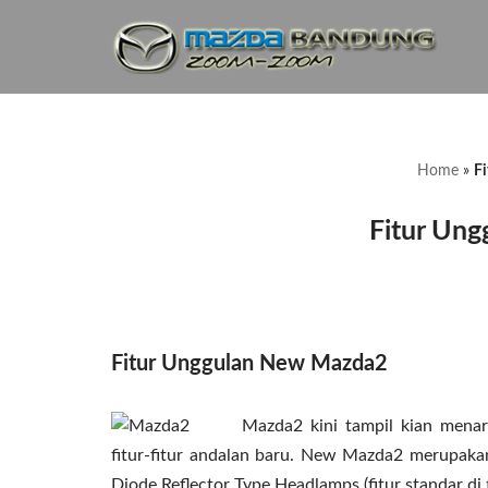
Lompat
ke
konten
Home
»
F
Fitur Un
Fitur Unggulan New Mazda2
Mazda2 kini tampil kian menar
fitur-fitur andalan baru. New Mazda2 merupaka
Diode Reflector Type Headlamps (fitur standar di 