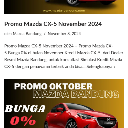
Promo Mazda CX-5 November 2024
oleh
Mazda Bandung
November 8, 2024
Promo Mazda CX-5 November 2024 – Promo Mazda CX-
5 Bunga 0% di bulan November Kredit Mazda CX-5 dari Dealer
Resmi Mazda Bandung, untuk konsultasi Simulasi Kredit Mazda
CX-5 dengan penawaran terbaik anda bisa…
Selengkapnya »