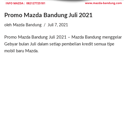
Promo Mazda Bandung Juli 2021
oleh
Mazda Bandung
Juli 7, 2021
Promo Mazda Bandung Juli 2021 – Mazda Bandung menggelar
Gebyar bulan Juli dalam setiap pembelian kredit semua tipe
mobil baru Mazda.