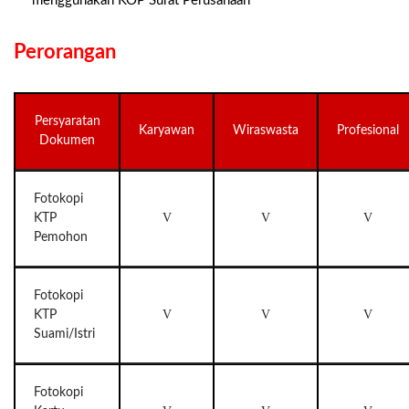
menggunakan KOP Surat Perusahaan
Perorangan
Persyaratan
Karyawan
Wiraswasta
Profesional
Dokumen
Fotokopi
V
V
V
KTP
Pemohon
Fotokopi
V
V
V
KTP
Suami/Istri
Fotokopi